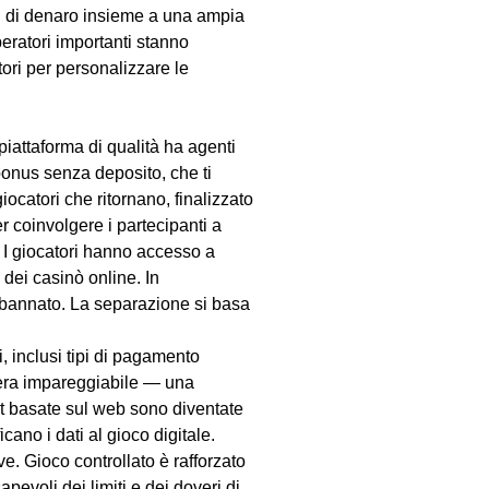
vi di denaro insieme a una ampia
peratori importanti stanno
tori per personalizzare le
piattaforma di qualità ha agenti
 bonus senza deposito, che ti
iocatori che ritornano, finalizzato
 coinvolgere i partecipanti a
 I giocatori hanno accesso a
i dei casinò online. In
re bannato. La separazione si basa
, inclusi tipi di pagamento
o era impareggiabile — una
ot basate sul web sono diventate
icano i dati al gioco digitale.
ve. Gioco controllato è rafforzato
pevoli dei limiti e dei doveri di