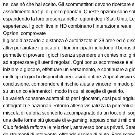
nel casinò che hai scelto. Gli scommettitori devono ricercare 
assortimento tra tipi di gioco popolari. Queste opzioni sono sot
espandendo la loro presenza nelle regioni degli Stati Uniti. Le 
esperienze. I giochi live in HD combinano l’interazione reale.
Opzioni comprovate
Il gioco d’azzardo a distanza è autorizzato in 28 aree ed è dis
attivi per aiutare i giocatori. I tipi principali includono il b
permette di provare i giochi senza spendere un centesimo; giri bo
ad apprezzare gli utenti regolari. Ogni bonus scommesse è al s
iniziare a giocare, effettuare un versamento, e continuare a 
molti tipi di giochi disponibili nei casinò online. Appeal visivo 
conclusione, comprendere il rischio aiuta a vincere in modo più
su un unico elemento: il modo in cui si sceglie di gestirlo.
La varietà consente adattabilità per i giocatori, così puoi aggi
crittografici e nazionali. Ritorno atteso visualizza la percent
miscela di euforia sconcerto accompagnato da un tocco di sogg
una delle forme più giocate di e-gaming, appassionanti milioni di 
Club fedeltà rafforza le relazioni, attraverso bonus privati. Str
da strumenti di intervento, offrendo risorse di aiuto. Fornisco