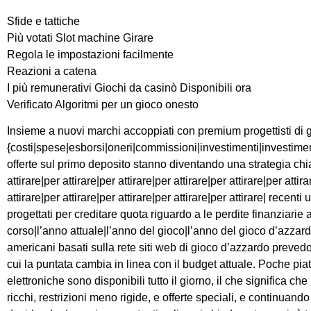
Sfide e tattiche
Più votati Slot machine Girare
Regola le impostazioni facilmente
Reazioni a catena
I più remunerativi Giochi da casinò Disponibili ora
Verificato Algoritmi per un gioco onesto
Insieme a nuovi marchi accoppiati con premium progettisti di g
{costi|spese|esborsi|oneri|commissioni|investimenti|investiment
offerte sul primo deposito stanno diventando una strategia chiave {
attirare|per attirare|per attirare|per attirare|per attirare|per attira
attirare|per attirare|per attirare|per attirare|per attirare| r
progettati per creditare quota riguardo a le perdite finanziarie
corso|l’anno attuale|l’anno del gioco|l’anno del gioco d’azza
americani basati sulla rete siti web di gioco d’azzardo prevedo
cui la puntata cambia in linea con il budget attuale. Poche pi
elettroniche sono disponibili tutto il giorno, il che significa 
ricchi, restrizioni meno rigide, e offerte speciali, e continuan