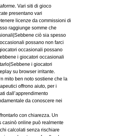
forme. Vari siti di gioco
nzate presentano vari
etenere licenze da commissioni di
spesso raggiunge somme che
asionali|Sebbene ciò sia spesso
 occasionali possano non farci
giocatori occasionali possano
ebbene i giocatori occasionali
arlo|Sebbene i giocatori
play su browser irritante.
 Un mito ben noto sostiene che la
peutici offrono aiuto, per i
ntati dall’apprendimento
fondamentale da conoscere nei
frontarlo con chiarezza. Un
s casinò online può realmente
chi calcolati senza rischiare