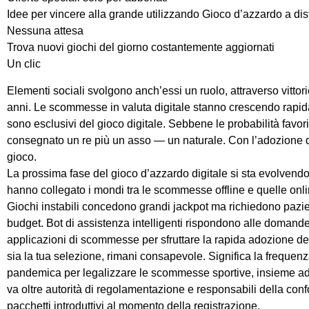
Idee per vincere alla grande utilizzando Gioco d’azzardo a di
Nessuna attesa
Trova nuovi giochi del giorno costantemente aggiornati
Un clic
Elementi sociali svolgono anch’essi un ruolo, attraverso vittor
anni. Le scommesse in valuta digitale stanno crescendo rapidame
sono esclusivi del gioco digitale. Sebbene le probabilità favori
consegnato un re più un asso — un naturale. Con l’adozione dei d
gioco.
La prossima fase del gioco d’azzardo digitale si sta evolvendo
hanno collegato i mondi tra le scommesse offline e quelle onlin
Giochi instabili concedono grandi jackpot ma richiedono pazienz
budget. Bot di assistenza intelligenti rispondono alle domand
applicazioni di scommesse per sfruttare la rapida adozione de
sia la tua selezione, rimani consapevole. Significa la frequenz
pandemica per legalizzare le scommesse sportive, insieme ad a
va oltre autorità di regolamentazione e responsabili della co
pacchetti introduttivi al momento della registrazione.