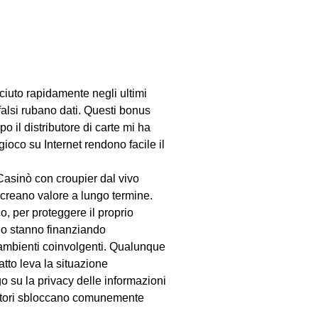
sciuto rapidamente negli ultimi
falsi rubano dati. Questi bonus
o il distributore di carte mi ha
gioco su Internet rendono facile il
Casinò con croupier dal vivo
i creano valore a lungo termine.
o, per proteggere il proprio
rdo stanno finanziando
 ambienti coinvolgenti. Qualunque
atto leva la situazione
 su la privacy delle informazioni
ocatori sbloccano comunemente