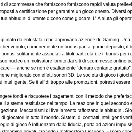
siti di scommesse che forniscono forniscono rapidi valuta prelie
toposti a certificazione per garantire un gioco onesto. Diversi o
tue abitudini di utente dicono come giocare. L’IA aiuta gli opera
ciplinato da enti statali che approvano aziende di iGaming. Una 
onus di benvenuto, comunemente un bonus pari al primo deposito; il
nus, solitamente associati a titoli particolari; e il bonus per i g
uo nucleo un motivatore fornito dai siti di scommesse online per
giocare — anche se non è esattamente “denaro contante gratuito”.
viene migliorato con effetti sonori 3D. Le società di gioco i gioch
 intelligente. Se ti affidi troppo alle promozioni, potresti esse
ungere fondi e riscuotere i pagamenti con il metodo che preferisci
uale il sistema restituisce nel tempo. La reazione in quel second
ezione. Meccanismi di livellamento rafforzano le abitudini. Sl
giocatori in tutto il mondo. Sistemi di contratti intelligenti verif
ategie di gioco è influenzato dalla fiducia, porta ad azioni impulsi
no streaming privati, creando un’atmosfera lussuosa. Essere consa