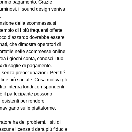
o primo pagamento. Grazie
 luminosi, il sound design veniva
.
imensione della scommessa si
sempio di i più frequenti offerte
 gioco d’azzardo dovrebbe essere
nati, che dimostra operatori di
portatile nelle scommesse online
ea i giochi conta, conosci i tuoi
ix di soglie di pagamento.
ai senza preoccupazioni. Perché
nline più sociale. Cosa motiva gli
olito integra fondi corrispondenti
né il partecipante possono
i esistenti per rendere
 navigano sulle piattaforme.
ore ha dei problemi. I siti di
ascuna licenza ti darà più fiducia