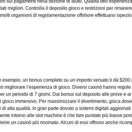
ni sui pagamenti nella sezione di aiuto. Qualità dell’esperienz
ltati migliori. Controlla il deposito gioco e restrizioni per rimaner
re, molti organismi di regolamentazione offshore effettuano ispez
ome esempio, un bonus completo su un importo versato ti dà $200
uò migliorare l’esperienza di gioco. Diversi casinò hanno regol
r un periodo di 7 giorni. Dai bonus sul deposito alle prove e ai g
 gioco immersivo. Per massimizzare il divertimento, gioca dove 
di alta qualità. In gran parte dovuto a sistemi digitali aggiornat
ente intorno alle slot machine è che fare puntate più basse po
ferire un casinò più rinomato. Alcuni di essi offrono anche ri