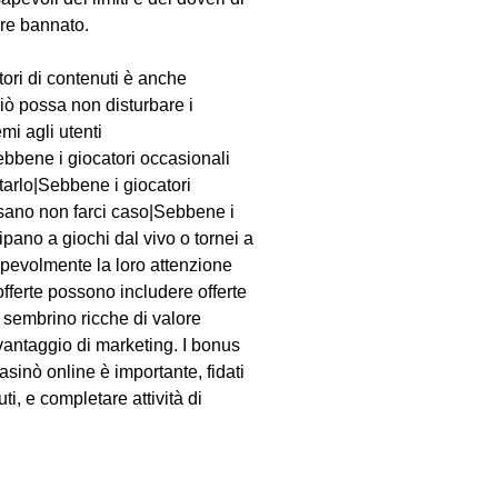
ere bannato.
tori di contenuti è anche
iò possa non disturbare i
mi agli utenti
ebbene i giocatori occasionali
arlo|Sebbene i giocatori
ssano non farci caso|Sebbene i
ano a giochi dal vivo o tornei a
apevolmente la loro attenzione
fferte possono includere offerte
i sembrino ricche di valore
vantaggio di marketing. I bonus
casinò online è importante, fidati
uti, e completare attività di