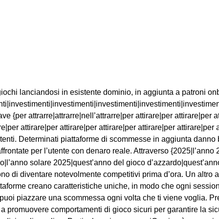
iochi lanciandosi in esistente dominio, in aggiunta a patroni o
i|investimenti|investimenti|investimenti|investimenti|investimenti
per attrarre|attrarre|nell’attrarre|per attirare|per attirare|per att
re|per attirare|per attirare|per attirare|per attirare|per attirare|per 
ecenti utenti. Determinati piattaforme di scommesse in aggiunta da
 affrontate per l’utente con denaro reale. Attraverso {2025|l’ann
rdo|l’anno solare 2025|quest’anno del gioco d’azzardo|quest’ann
no di diventare notevolmente competitivi prima d’ora. Un altro ap
attaforme creano caratteristiche uniche, in modo che ogni sessio
che puoi piazzare una scommessa ogni volta che ti viene voglia. Pr
do a promuovere comportamenti di gioco sicuri per garantire la sic