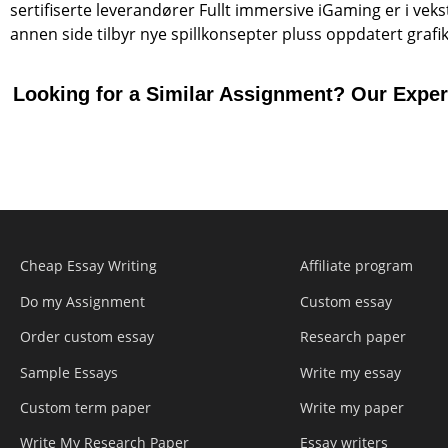
sertifiserte leverandører Fullt immersive iGaming er i veks
annen side tilbyr nye spillkonsepter pluss oppdatert grafik
Looking for a Similar Assignment? Our Expert
Cheap Essay Writing
Affiliate program
Do my Assignment
Custom essay
Order custom essay
Research paper
Sample Essays
Write my essay
Custom term paper
Write my paper
Write My Research Paper
Essay writers