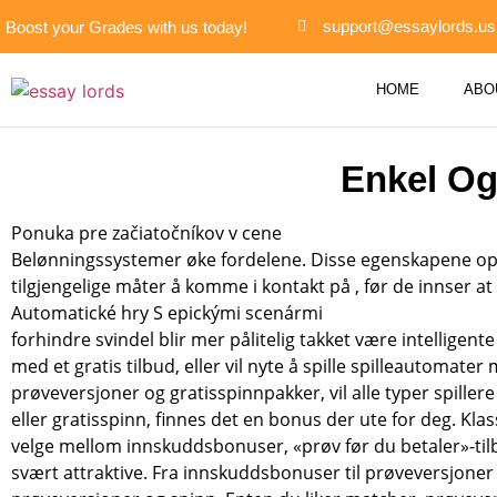
support@essaylords.us
Boost your Grades with us today!
HOME
ABO
Enkel Og
Ponuka pre začiatočníkov v cene
Belønningssystemer øke fordelene. Disse egenskapene opp
tilgjengelige måter å komme i kontakt på , før de innser at
Automatické hry S epickými scenármi
forhindre svindel blir mer pålitelig takket være intelligen
med et gratis tilbud, eller vil nyte å spille spilleautomater
prøveversjoner og gratisspinnpakker, vil alle typer spill
eller gratisspinn, finnes det en bonus der ute for deg. Klas
velge mellom innskuddsbonuser, «prøv før du betaler»-til
svært attraktive. Fra innskuddsbonuser til prøveversjoner