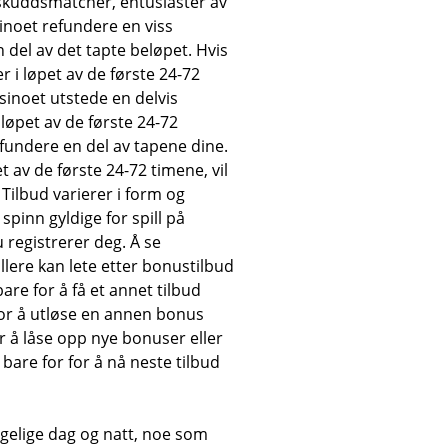
nskuddsmatcher, entusiaster av
sinoet refundere en viss
n del av det tapte beløpet. Hvis
r i løpet av de første 24-72
asinoet utstede en delvis
 løpet av de første 24-72
refundere en del av tapene dine.
t av de første 24-72 timene, vil
 Tilbud varierer i form og
spinn gyldige for spill på
 registrerer deg. Å se
illere kan lete etter bonustilbud
are for å få et annet tilbud
for å utløse en annen bonus
for å låse opp nye bonuser eller
 bare for for å nå neste tilbud
engelige dag og natt, noe som