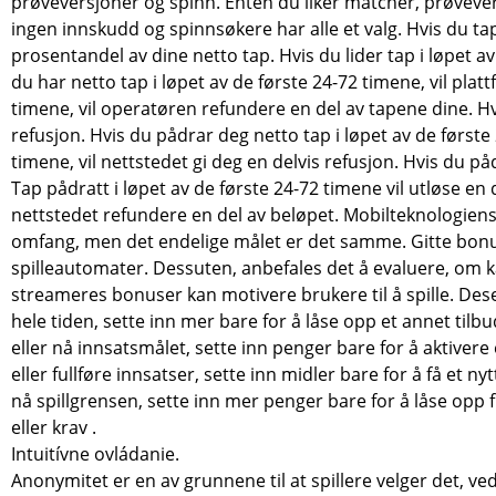
prøveversjoner og spinn. Enten du liker matcher, prøvever
ingen innskudd og spinnsøkere har alle et valg. Hvis du tap
prosentandel av dine netto tap. Hvis du lider tap i løpet av
du har netto tap i løpet av de første 24-72 timene, vil pla
timene, vil operatøren refundere en del av tapene dine. Hvi
refusjon. Hvis du pådrar deg netto tap i løpet av de første 
timene, vil nettstedet gi deg en delvis refusjon. Hvis du på
Tap pådratt i løpet av de første 24-72 timene vil utløse en 
nettstedet refundere en del av beløpet. Mobilteknologiens i
omfang, men det endelige målet er det samme. Gitte bonuser 
spilleautomater. Dessuten, anbefales det å evaluere, om k
streameres bonuser kan motivere brukere til å spille. Desent
hele tiden, sette inn mer bare for å låse opp et annet tilbu
eller nå innsatsmålet, sette inn penger bare for å aktive
eller fullføre innsatser, sette inn midler bare for å få et n
nå spillgrensen, sette inn mer penger bare for å låse opp fl
eller krav .
Intuitívne ovládanie.
Anonymitet er en av grunnene til at spillere velger det, ve