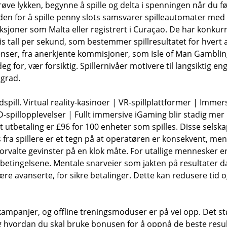
 prøve lykken, begynne å spille og delta i spenningen når du fø
etoden for å spille penny slots samsvarer spilleautomater med
sdiksjoner som Malta eller registrert i Curaçao. De har konku
s tall per sekund, som bestemmer spillresultatet for hvert ak
enser, fra anerkjente kommisjoner, som Isle of Man Gambl
g for, vær forsiktig. Spillernivåer motivere til langsiktig e
sgrad.
ill. Virtual reality-kasinoer | VR-spillplattformer | Immers
D-spillopplevelser | Fullt immersive iGaming blir stadig me
 utbetaling er £96 for 100 enheter som spilles. Disse selska
 fra spillere er et tegn på at operatøren er konsekvent, m
forvalte gevinster på en klok måte. For utallige mennesker 
g betingelsene. Mentale snarveier som jakten på resultater 
 avanserte, for sikre betalinger. Dette kan redusere tid o
ampanjer, og offline treningsmoduser er på vei opp. Det støtt
egg hvordan du skal bruke bonusen for å oppnå de beste res