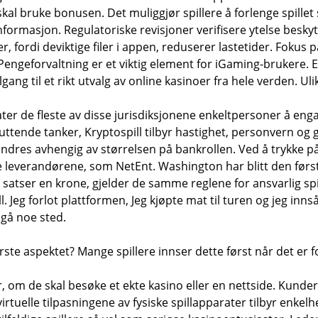
l bruke bonusen. Det muliggjør spillere å forlenge spillet s
formasjon. Regulatoriske revisjoner verifisere ytelse beskyt
 fordi deviktige filer i appen, reduserer lastetider. Fokus p
engeforvaltning er et viktig element for iGaming-brukere. Et
lgang til et rikt utvalg av online kasinoer fra hele verden. Ul
illater de fleste av disse jurisdiksjonene enkeltpersoner å eng
luttende tanker, Kryptospill tilbyr hastighet, personvern og 
endres avhengig av størrelsen på bankrollen. Ved å trykke p
te leverandørene, som NetEnt. Washington har blitt den før
 du satser en krone, gjelder de samme reglene for ansvarlig s
l. Jeg forlot plattformen, Jeg kjøpte mat til turen og jeg inns
 gå noe sted.
rste aspektet? Mange spillere innser dette først når det er fo
 om de skal besøke et ekte kasino eller en nettside. Kunder 
rtuelle tilpasningene av fysiske spillapparater tilbyr enkel