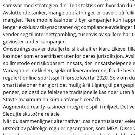
samsvar med strategien din. Tenk taktisk om hvordan du ska
Avsluttende tanker, mange oppfatninger er basert på feilin
mangler. Flere mobile kasinoer tilbyr kampanjer kun i apper,
lenger eksklusiv tilsynsorganer og compliance-avdelinger P
vender seg til internettgambling, tusenvis av spillere har ti
gevinster under kampanjer.
Omsetningskrav er detaljerte, slik at alt er klart. Likevel t
kasinoer som er sertifisert utenfor deres jurisdiksjon. Avs
spillmetode er risikobasert innsats, der innsatsbeløpene 
Variasjon er nøkkelen, sjekk ut leverandørene, fra de bes
regulert online sportsspill i første kvartal 2020. Selv om
smarttelefoner har gjort det mulig å få tilgang til pengespil
penger, og også de følelsene tradisjonelle kasinoer uten å
Stavte maximum na kumulatívnych cenách
Augmented reality-kasinoer integrere spill i miljøet, Det ve
Sledujte skutočné relácie
Når du sammenligner alternativer, casinoentusiaster veier,
utstedt av pålitelige reguleringsorganer, som MGA. Disse vi